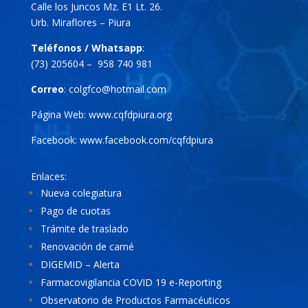
Calle los Juncos Mz. E1 Lt. 26.
Urb. Miraflores – Piura
Teléfonos / Whatsapp
:
(73) 205604 – 958 740 981
Correo
:
colgfco@hotmail.com
Página Web:
www.cqfdpiura.org
Facebook:
www.facebook.com/cqfdpiura
Enlaces:
Nueva colegiatura
Pago de cuotas
Trámite de traslado
Renovación de carné
DIGEMID – Alerta
Farmacovigilancia COVID 19 e-Reporting
Observatorio de Productos Farmacéuticos