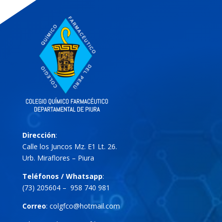
Dirección
:
Calle los Juncos Mz. E1 Lt. 26.
Urb. Miraflores – Piura
Teléfonos / Whatsapp
:
(73) 205604 – 958 740 981
Correo
:
colgfco@hotmail.com