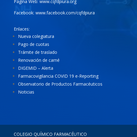
Página Web:
www.cqfdpiura.org
Facebook:
www.facebook.com/cqfdpiura
Enlaces:
Nueva colegiatura
Pago de cuotas
Trámite de traslado
Renovación de carné
DIGEMID – Alerta
Farmacovigilancia COVID 19 e-Reporting
Observatorio de Productos Farmacéuticos
Noticias
COLEGIO QUÍMICO FARMACÉUTICO