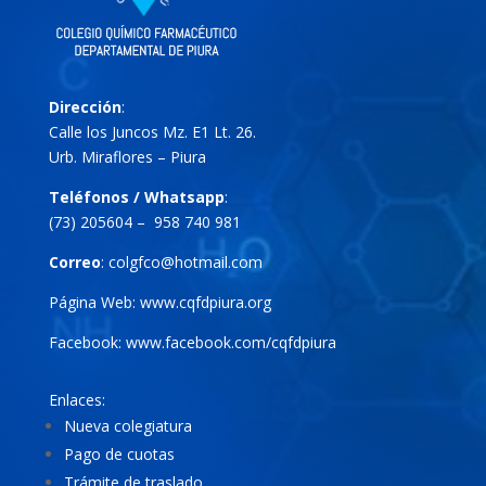
Dirección
:
Calle los Juncos Mz. E1 Lt. 26.
Urb. Miraflores – Piura
Teléfonos / Whatsapp
:
(73) 205604 – 958 740 981
Correo
:
colgfco@hotmail.com
Página Web:
www.cqfdpiura.org
Facebook:
www.facebook.com/cqfdpiura
Enlaces:
Nueva colegiatura
Pago de cuotas
Trámite de traslado