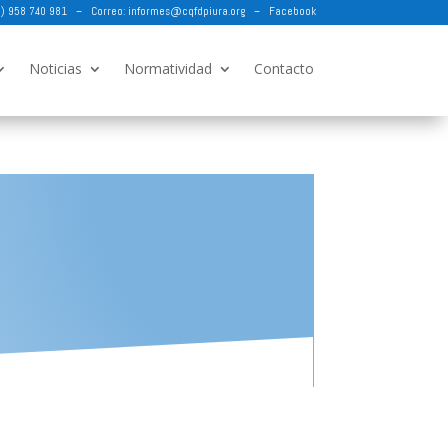
73) 958 740 981 – Correo:
informes@cqfdpiura.org
–
Facebook
Noticias
Normatividad
Contacto