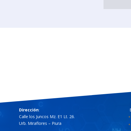
Dirección
:
Calle los Juncos Mz. E1 Lt. 26.
Urb. Miraflores – Piura