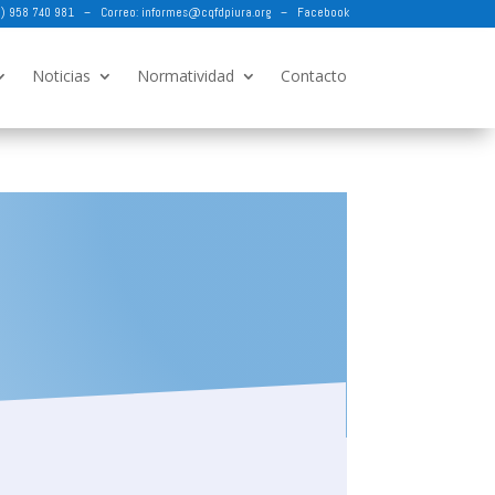
73) 958 740 981 – Correo:
informes@cqfdpiura.org
–
Facebook
Noticias
Normatividad
Contacto