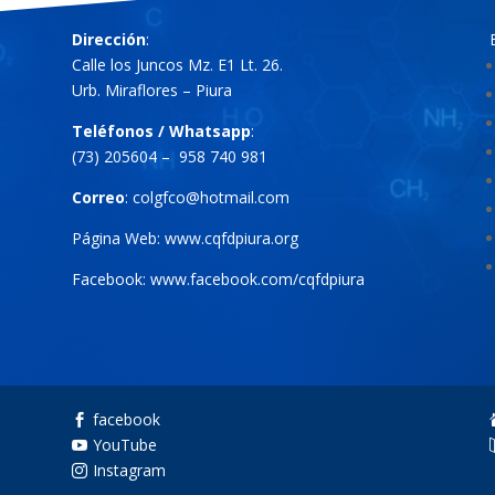
Dirección
:
Calle los Juncos Mz. E1 Lt. 26.
Urb. Miraflores – Piura
Teléfonos / Whatsapp
:
(73) 205604 – 958 740 981
Correo
:
colgfco@hotmail.com
Página Web:
www.cqfdpiura.org
Facebook:
www.facebook.com/cqfdpiura
facebook

YouTube

Instagram
