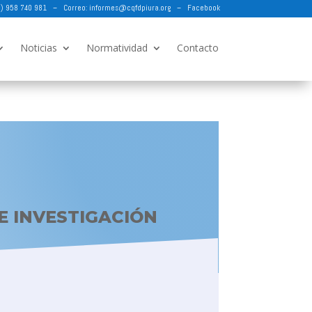
73) 958 740 981 – Correo:
informes@cqfdpiura.org
–
Facebook
Noticias
Normatividad
Contacto
E INVESTIGACIÓN